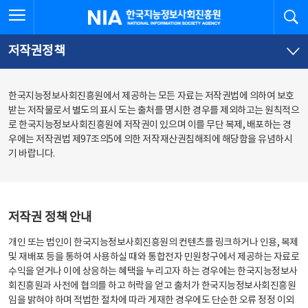
본
전
전체메뉴 열기
검
한국지능정보사회진흥원
문
체
바
메
로
뉴
가
바
저작권정책
기
로
가
기
한국지능정보사회진흥원에서 제공하는 모든 자료는 저작권법에 의하여 보호
받는 저작물로서 별도의 표시 도는 출처를 명시한 경우를 제외하고는 원칙적으
로 한국지능정보사회진흥원에 저작권이 있으며 이를 무단 복제, 배포하는 경
우에는 저작권법 제97조의5에 의한 저작재산권침해죄에 해당함을 유념하시
기 바랍니다.
저작권 정책 안내
개인 또는 법인이 한국지능정보사회진흥원의 컨텐츠를 링크하거나 인용, 복제
및 재배포 등을 통하여 사용하실 때와 통합전자 민원창구에서 제공하는 자료로
수익을 얻거나 이에 상응하는 혜택을 누리고자 하는 경우에는 한국지능정보사
회진흥원과 사전에 협의를 하고 허락을 얻고 출처가 한국지능정보사회진흥원
임을 밝혀야 하며 적법한 절차에 따라 게재한 경우에도 단순한 오류 정정 이외