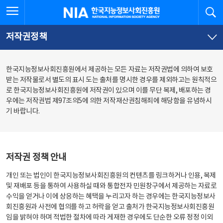
본
전
전체메뉴 열기
검
한국지능정보사회진흥원
문
체
바
메
로
뉴
가
바
저작권정책
기
로
가
기
한국지능정보사회진흥원에서 제공하는 모든 자료는 저작권법에 의하여 보호
받는 저작물로서 별도의 표시 도는 출처를 명시한 경우를 제외하고는 원칙적으
로 한국지능정보사회진흥원에 저작권이 있으며 이를 무단 복제, 배포하는 경
우에는 저작권법 제97조의5에 의한 저작재산권침해죄에 해당함을 유념하시
기 바랍니다.
저작권 정책 안내
개인 또는 법인이 한국지능정보사회진흥원의 컨텐츠를 링크하거나 인용, 복제
및 재배포 등을 통하여 사용하실 때와 통합전자 민원창구에서 제공하는 자료로
수익을 얻거나 이에 상응하는 혜택을 누리고자 하는 경우에는 한국지능정보사
회진흥원과 사전에 협의를 하고 허락을 얻고 출처가 한국지능정보사회진흥원
임을 밝혀야 하며 적법한 절차에 따라 게재한 경우에도 단순한 오류 정정 이외