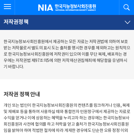
본
전
전체메뉴 열기
검
한국지능정보사회진흥원
문
체
바
메
로
뉴
가
바
저작권정책
기
로
가
기
한국지능정보사회진흥원에서 제공하는 모든 자료는 저작권법에 의하여 보호
받는 저작물로서 별도의 표시 도는 출처를 명시한 경우를 제외하고는 원칙적으
로 한국지능정보사회진흥원에 저작권이 있으며 이를 무단 복제, 배포하는 경
우에는 저작권법 제97조의5에 의한 저작재산권침해죄에 해당함을 유념하시
기 바랍니다.
저작권 정책 안내
개인 또는 법인이 한국지능정보사회진흥원의 컨텐츠를 링크하거나 인용, 복제
및 재배포 등을 통하여 사용하실 때와 통합전자 민원창구에서 제공하는 자료로
수익을 얻거나 이에 상응하는 혜택을 누리고자 하는 경우에는 한국지능정보사
회진흥원과 사전에 협의를 하고 허락을 얻고 출처가 한국지능정보사회진흥원
임을 밝혀야 하며 적법한 절차에 따라 게재한 경우에도 단순한 오류 정정 이외