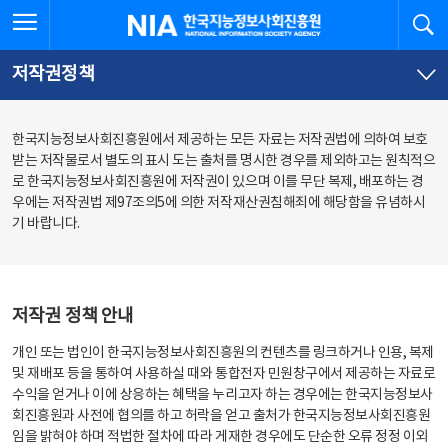
본
전
전체메뉴 열기
검
한국지능정보사회진흥원
문
체
바
메
로
뉴
가
바
저작권정책
기
로
가
기
한국지능정보사회진흥원에서 제공하는 모든 자료는 저작권법에 의하여 보호
받는 저작물로서 별도의 표시 도는 출처를 명시한 경우를 제외하고는 원칙적으
로 한국지능정보사회진흥원에 저작권이 있으며 이를 무단 복제, 배포하는 경
우에는 저작권법 제97조의5에 의한 저작재산권침해죄에 해당함을 유념하시
기 바랍니다.
저작권 정책 안내
개인 또는 법인이 한국지능정보사회진흥원의 컨텐츠를 링크하거나 인용, 복제
및 재배포 등을 통하여 사용하실 때와 통합전자 민원창구에서 제공하는 자료로
수익을 얻거나 이에 상응하는 혜택을 누리고자 하는 경우에는 한국지능정보사
회진흥원과 사전에 협의를 하고 허락을 얻고 출처가 한국지능정보사회진흥원
임을 밝혀야 하며 적법한 절차에 따라 게재한 경우에도 단순한 오류 정정 이외