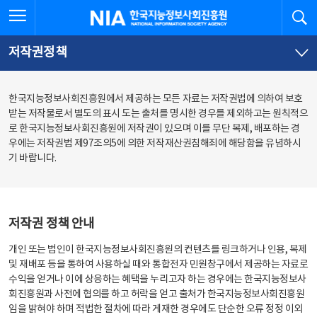
본
전
전체메뉴 열기
검
한국지능정보사회진흥원
문
체
바
메
로
뉴
가
바
저작권정책
기
로
가
기
한국지능정보사회진흥원에서 제공하는 모든 자료는 저작권법에 의하여 보호
받는 저작물로서 별도의 표시 도는 출처를 명시한 경우를 제외하고는 원칙적으
로 한국지능정보사회진흥원에 저작권이 있으며 이를 무단 복제, 배포하는 경
우에는 저작권법 제97조의5에 의한 저작재산권침해죄에 해당함을 유념하시
기 바랍니다.
저작권 정책 안내
개인 또는 법인이 한국지능정보사회진흥원의 컨텐츠를 링크하거나 인용, 복제
및 재배포 등을 통하여 사용하실 때와 통합전자 민원창구에서 제공하는 자료로
수익을 얻거나 이에 상응하는 혜택을 누리고자 하는 경우에는 한국지능정보사
회진흥원과 사전에 협의를 하고 허락을 얻고 출처가 한국지능정보사회진흥원
임을 밝혀야 하며 적법한 절차에 따라 게재한 경우에도 단순한 오류 정정 이외