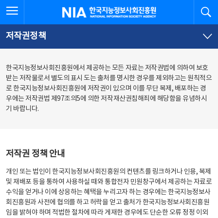
본
전
전체메뉴 열기
검
한국지능정보사회진흥원
문
체
바
메
로
뉴
가
바
저작권정책
기
로
가
기
한국지능정보사회진흥원에서 제공하는 모든 자료는 저작권법에 의하여 보호
받는 저작물로서 별도의 표시 도는 출처를 명시한 경우를 제외하고는 원칙적으
로 한국지능정보사회진흥원에 저작권이 있으며 이를 무단 복제, 배포하는 경
우에는 저작권법 제97조의5에 의한 저작재산권침해죄에 해당함을 유념하시
기 바랍니다.
저작권 정책 안내
개인 또는 법인이 한국지능정보사회진흥원의 컨텐츠를 링크하거나 인용, 복제
및 재배포 등을 통하여 사용하실 때와 통합전자 민원창구에서 제공하는 자료로
수익을 얻거나 이에 상응하는 혜택을 누리고자 하는 경우에는 한국지능정보사
회진흥원과 사전에 협의를 하고 허락을 얻고 출처가 한국지능정보사회진흥원
임을 밝혀야 하며 적법한 절차에 따라 게재한 경우에도 단순한 오류 정정 이외