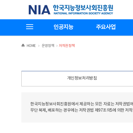
본
전
한국지능정보사회진흥원
문
체
바
메
로
뉴
가
바
전체메뉴보기
기
로
인공지능
주요사업
가
기
>
>
HOME
운영정책
저작권정책
개인정보처리방침
한국지능정보사회진흥원에서 제공하는 모든 자료는 저작권법에 
무단 복제, 배포하는 경우에는 저작권법 제97조의5에 의한 