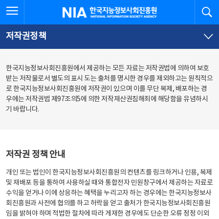
본
전
전체메뉴 열기
검
한국지능정보사회진흥원
문
체
바
메
로
뉴
가
바
저작권정책
기
로
가
기
한국지능정보사회진흥원에서 제공하는 모든 자료는 저작권법에 의하여 보호
받는 저작물로서 별도의 표시 도는 출처를 명시한 경우를 제외하고는 원칙적으
로 한국지능정보사회진흥원에 저작권이 있으며 이를 무단 복제, 배포하는 경
우에는 저작권법 제97조의5에 의한 저작재산권침해죄에 해당함을 유념하시
기 바랍니다.
저작권 정책 안내
개인 또는 법인이 한국지능정보사회진흥원의 컨텐츠를 링크하거나 인용, 복제
및 재배포 등을 통하여 사용하실 때와 통합전자 민원창구에서 제공하는 자료로
수익을 얻거나 이에 상응하는 혜택을 누리고자 하는 경우에는 한국지능정보사
회진흥원과 사전에 협의를 하고 허락을 얻고 출처가 한국지능정보사회진흥원
임을 밝혀야 하며 적법한 절차에 따라 게재한 경우에도 단순한 오류 정정 이외