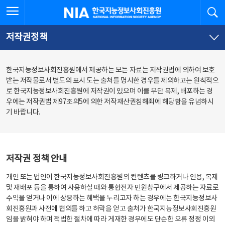
본
전
전체메뉴 열기
검
한국지능정보사회진흥원
문
체
바
메
로
뉴
가
바
저작권정책
기
로
가
기
한국지능정보사회진흥원에서 제공하는 모든 자료는 저작권법에 의하여 보호
받는 저작물로서 별도의 표시 도는 출처를 명시한 경우를 제외하고는 원칙적으
로 한국지능정보사회진흥원에 저작권이 있으며 이를 무단 복제, 배포하는 경
우에는 저작권법 제97조의5에 의한 저작재산권침해죄에 해당함을 유념하시
기 바랍니다.
저작권 정책 안내
개인 또는 법인이 한국지능정보사회진흥원의 컨텐츠를 링크하거나 인용, 복제
및 재배포 등을 통하여 사용하실 때와 통합전자 민원창구에서 제공하는 자료로
수익을 얻거나 이에 상응하는 혜택을 누리고자 하는 경우에는 한국지능정보사
회진흥원과 사전에 협의를 하고 허락을 얻고 출처가 한국지능정보사회진흥원
임을 밝혀야 하며 적법한 절차에 따라 게재한 경우에도 단순한 오류 정정 이외