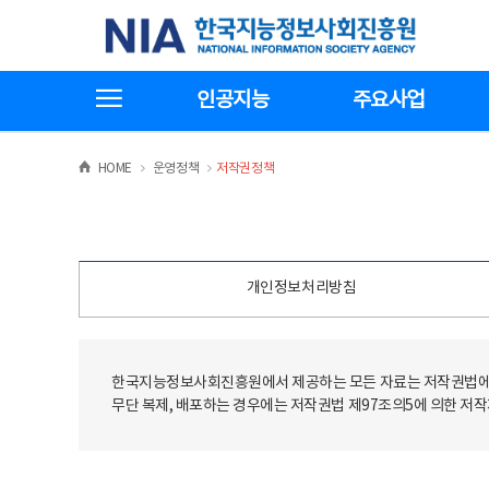
본
전
한국지능정보사회진흥원
문
체
바
메
로
뉴
가
바
전체메뉴보기
기
로
인공지능
주요사업
가
기
>
>
HOME
운영정책
저작권정책
개인정보처리방침
한국지능정보사회진흥원에서 제공하는 모든 자료는 저작권법에 
무단 복제, 배포하는 경우에는 저작권법 제97조의5에 의한 