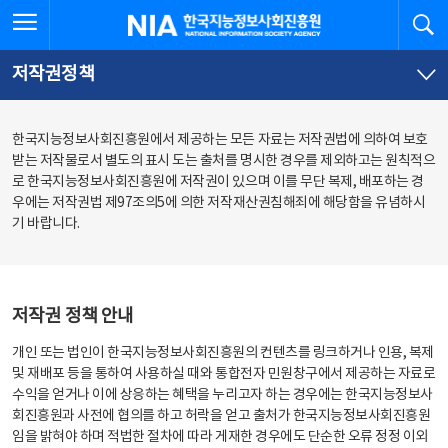
본
전
전체메뉴 열기
검
한국지능정보사회진흥원
문
체
바
메
로
뉴
가
바
저작권정책
기
로
가
기
한국지능정보사회진흥원에서 제공하는 모든 자료는 저작권법에 의하여 보호
받는 저작물로서 별도의 표시 도는 출처를 명시한 경우를 제외하고는 원칙적으
로 한국지능정보사회진흥원에 저작권이 있으며 이를 무단 복제, 배포하는 경
우에는 저작권법 제97조의5에 의한 저작재산권침해죄에 해당함을 유념하시
기 바랍니다.
저작권 정책 안내
개인 또는 법인이 한국지능정보사회진흥원의 컨텐츠를 링크하거나 인용, 복제
및 재배포 등을 통하여 사용하실 때와 통합전자 민원창구에서 제공하는 자료로
수익을 얻거나 이에 상응하는 혜택을 누리고자 하는 경우에는 한국지능정보사
회진흥원과 사전에 협의를 하고 허락을 얻고 출처가 한국지능정보사회진흥원
임을 밝혀야 하며 적법한 절차에 따라 게재한 경우에도 단순한 오류 정정 이외