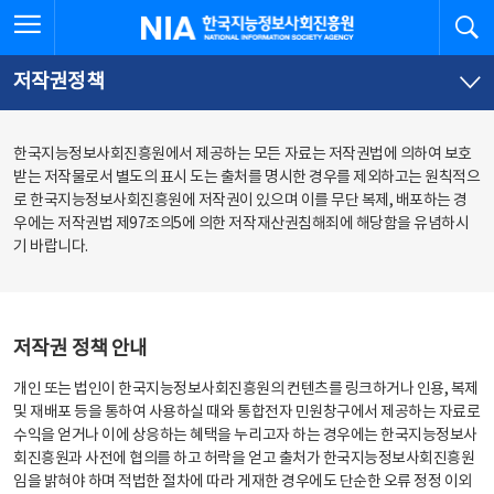
본
전
전체메뉴 열기
검
한국지능정보사회진흥원
문
체
바
메
로
뉴
가
바
저작권정책
기
로
가
기
한국지능정보사회진흥원에서 제공하는 모든 자료는 저작권법에 의하여 보호
받는 저작물로서 별도의 표시 도는 출처를 명시한 경우를 제외하고는 원칙적으
로 한국지능정보사회진흥원에 저작권이 있으며 이를 무단 복제, 배포하는 경
우에는 저작권법 제97조의5에 의한 저작재산권침해죄에 해당함을 유념하시
기 바랍니다.
저작권 정책 안내
개인 또는 법인이 한국지능정보사회진흥원의 컨텐츠를 링크하거나 인용, 복제
및 재배포 등을 통하여 사용하실 때와 통합전자 민원창구에서 제공하는 자료로
수익을 얻거나 이에 상응하는 혜택을 누리고자 하는 경우에는 한국지능정보사
회진흥원과 사전에 협의를 하고 허락을 얻고 출처가 한국지능정보사회진흥원
임을 밝혀야 하며 적법한 절차에 따라 게재한 경우에도 단순한 오류 정정 이외