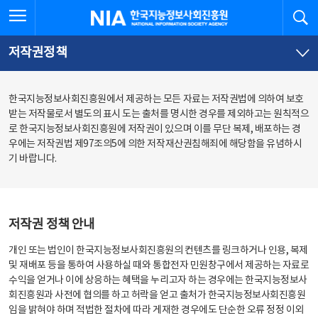
본
전
전체메뉴 열기
검
한국지능정보사회진흥원
문
체
바
메
로
뉴
가
바
저작권정책
기
로
가
기
한국지능정보사회진흥원에서 제공하는 모든 자료는 저작권법에 의하여 보호
받는 저작물로서 별도의 표시 도는 출처를 명시한 경우를 제외하고는 원칙적으
로 한국지능정보사회진흥원에 저작권이 있으며 이를 무단 복제, 배포하는 경
우에는 저작권법 제97조의5에 의한 저작재산권침해죄에 해당함을 유념하시
기 바랍니다.
저작권 정책 안내
개인 또는 법인이 한국지능정보사회진흥원의 컨텐츠를 링크하거나 인용, 복제
및 재배포 등을 통하여 사용하실 때와 통합전자 민원창구에서 제공하는 자료로
수익을 얻거나 이에 상응하는 혜택을 누리고자 하는 경우에는 한국지능정보사
회진흥원과 사전에 협의를 하고 허락을 얻고 출처가 한국지능정보사회진흥원
임을 밝혀야 하며 적법한 절차에 따라 게재한 경우에도 단순한 오류 정정 이외