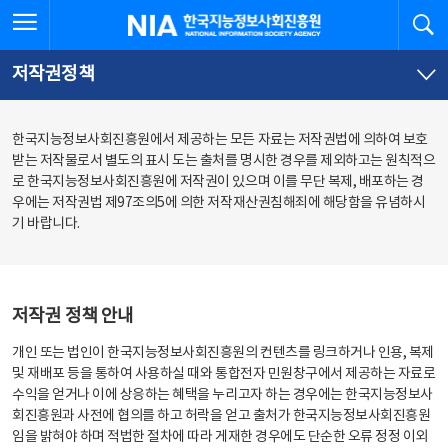
본
전
전체메뉴 열기
검
한국지능정보사회진흥원
문
체
바
메
로
뉴
가
바
저작권정책
기
로
가
기
한국지능정보사회진흥원에서 제공하는 모든 자료는 저작권법에 의하여 보호
받는 저작물로서 별도의 표시 도는 출처를 명시한 경우를 제외하고는 원칙적으
로 한국지능정보사회진흥원에 저작권이 있으며 이를 무단 복제, 배포하는 경
우에는 저작권법 제97조의5에 의한 저작재산권침해죄에 해당함을 유념하시
기 바랍니다.
저작권 정책 안내
개인 또는 법인이 한국지능정보사회진흥원의 컨텐츠를 링크하거나 인용, 복제
및 재배포 등을 통하여 사용하실 때와 통합전자 민원창구에서 제공하는 자료로
수익을 얻거나 이에 상응하는 혜택을 누리고자 하는 경우에는 한국지능정보사
회진흥원과 사전에 협의를 하고 허락을 얻고 출처가 한국지능정보사회진흥원
임을 밝혀야 하며 적법한 절차에 따라 게재한 경우에도 단순한 오류 정정 이외