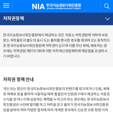
본
전
전체메뉴 열기
검
한국지능정보사회진흥원
문
체
바
메
로
뉴
가
바
저작권정책
기
로
가
기
한국지능정보사회진흥원에서 제공하는 모든 자료는 저작권법에 의하여 보호
받는 저작물로서 별도의 표시 도는 출처를 명시한 경우를 제외하고는 원칙적으
로 한국지능정보사회진흥원에 저작권이 있으며 이를 무단 복제, 배포하는 경
우에는 저작권법 제97조의5에 의한 저작재산권침해죄에 해당함을 유념하시
기 바랍니다.
저작권 정책 안내
개인 또는 법인이 한국지능정보사회진흥원의 컨텐츠를 링크하거나 인용, 복제
및 재배포 등을 통하여 사용하실 때와 통합전자 민원창구에서 제공하는 자료로
수익을 얻거나 이에 상응하는 혜택을 누리고자 하는 경우에는 한국지능정보사
회진흥원과 사전에 협의를 하고 허락을 얻고 출처가 한국지능정보사회진흥원
임을 밝혀야 하며 적법한 절차에 따라 게재한 경우에도 단순한 오류 정정 이외