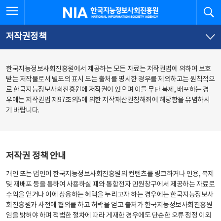
본
전
전체메뉴 열기
검
한국지능정보사회진흥원
문
체
바
메
로
뉴
가
바
저작권정책
기
로
가
기
한국지능정보사회진흥원에서 제공하는 모든 자료는 저작권법에 의하여 보호
받는 저작물로서 별도의 표시 도는 출처를 명시한 경우를 제외하고는 원칙적으
로 한국지능정보사회진흥원에 저작권이 있으며 이를 무단 복제, 배포하는 경
우에는 저작권법 제97조의5에 의한 저작재산권침해죄에 해당함을 유념하시
기 바랍니다.
저작권 정책 안내
개인 또는 법인이 한국지능정보사회진흥원의 컨텐츠를 링크하거나 인용, 복제
및 재배포 등을 통하여 사용하실 때와 통합전자 민원창구에서 제공하는 자료로
수익을 얻거나 이에 상응하는 혜택을 누리고자 하는 경우에는 한국지능정보사
회진흥원과 사전에 협의를 하고 허락을 얻고 출처가 한국지능정보사회진흥원
임을 밝혀야 하며 적법한 절차에 따라 게재한 경우에도 단순한 오류 정정 이외