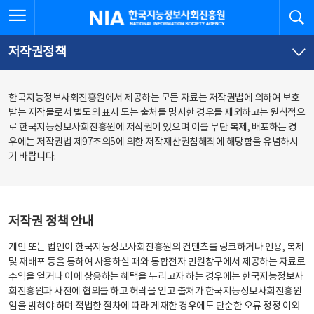
본
전
전체메뉴 열기
검
한국지능정보사회진흥원
문
체
바
메
로
뉴
가
바
저작권정책
기
로
가
기
한국지능정보사회진흥원에서 제공하는 모든 자료는 저작권법에 의하여 보호
받는 저작물로서 별도의 표시 도는 출처를 명시한 경우를 제외하고는 원칙적으
로 한국지능정보사회진흥원에 저작권이 있으며 이를 무단 복제, 배포하는 경
우에는 저작권법 제97조의5에 의한 저작재산권침해죄에 해당함을 유념하시
기 바랍니다.
저작권 정책 안내
개인 또는 법인이 한국지능정보사회진흥원의 컨텐츠를 링크하거나 인용, 복제
및 재배포 등을 통하여 사용하실 때와 통합전자 민원창구에서 제공하는 자료로
수익을 얻거나 이에 상응하는 혜택을 누리고자 하는 경우에는 한국지능정보사
회진흥원과 사전에 협의를 하고 허락을 얻고 출처가 한국지능정보사회진흥원
임을 밝혀야 하며 적법한 절차에 따라 게재한 경우에도 단순한 오류 정정 이외