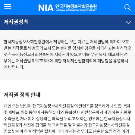
본
전
전체메뉴 열기
검
한국지능정보사회진흥원
문
체
바
메
로
뉴
가
바
저작권정책
기
로
가
기
한국지능정보사회진흥원에서 제공하는 모든 자료는 저작권법에 의하여 보호
받는 저작물로서 별도의 표시 도는 출처를 명시한 경우를 제외하고는 원칙적으
로 한국지능정보사회진흥원에 저작권이 있으며 이를 무단 복제, 배포하는 경
우에는 저작권법 제97조의5에 의한 저작재산권침해죄에 해당함을 유념하시
기 바랍니다.
저작권 정책 안내
개인 또는 법인이 한국지능정보사회진흥원의 컨텐츠를 링크하거나 인용, 복제
및 재배포 등을 통하여 사용하실 때와 통합전자 민원창구에서 제공하는 자료로
수익을 얻거나 이에 상응하는 혜택을 누리고자 하는 경우에는 한국지능정보사
회진흥원과 사전에 협의를 하고 허락을 얻고 출처가 한국지능정보사회진흥원
임을 밝혀야 하며 적법한 절차에 따라 게재한 경우에도 단순한 오류 정정 이외