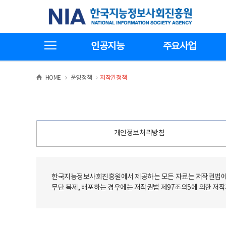
본
전
한국지능정보사회진흥원
문
체
바
메
로
뉴
가
바
전체메뉴보기
기
로
인공지능
주요사업
가
기
>
>
HOME
운영정책
저작권정책
개인정보처리방침
한국지능정보사회진흥원에서 제공하는 모든 자료는 저작권법에 
무단 복제, 배포하는 경우에는 저작권법 제97조의5에 의한 