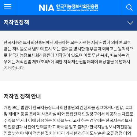
본
전
전체메뉴 열기
검
한국지능정보사회진흥원
문
체
바
메
로
뉴
가
바
저작권정책
기
로
가
기
한국지능정보사회진흥원에서 제공하는 모든 자료는 저작권법에 의하여 보호
받는 저작물로서 별도의 표시 도는 출처를 명시한 경우를 제외하고는 원칙적으
로 한국지능정보사회진흥원에 저작권이 있으며 이를 무단 복제, 배포하는 경
우에는 저작권법 제97조의5에 의한 저작재산권침해죄에 해당함을 유념하시
기 바랍니다.
저작권 정책 안내
개인 또는 법인이 한국지능정보사회진흥원의 컨텐츠를 링크하거나 인용, 복제
및 재배포 등을 통하여 사용하실 때와 통합전자 민원창구에서 제공하는 자료로
수익을 얻거나 이에 상응하는 혜택을 누리고자 하는 경우에는 한국지능정보사
회진흥원과 사전에 협의를 하고 허락을 얻고 출처가 한국지능정보사회진흥원
임을 밝혀야 하며 적법한 절차에 따라 게재한 경우에도 단순한 오류 정정 이외