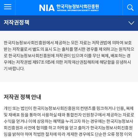
본
전
전체메뉴 열기
검
한국지능정보사회진흥원
문
체
바
메
로
뉴
가
바
저작권정책
기
로
가
기
한국지능정보사회진흥원에서 제공하는 모든 자료는 저작권법에 의하여 보호
받는 저작물로서 별도의 표시 도는 출처를 명시한 경우를 제외하고는 원칙적으
로 한국지능정보사회진흥원에 저작권이 있으며 이를 무단 복제, 배포하는 경
우에는 저작권법 제97조의5에 의한 저작재산권침해죄에 해당함을 유념하시
기 바랍니다.
저작권 정책 안내
개인 또는 법인이 한국지능정보사회진흥원의 컨텐츠를 링크하거나 인용, 복제
및 재배포 등을 통하여 사용하실 때와 통합전자 민원창구에서 제공하는 자료로
수익을 얻거나 이에 상응하는 혜택을 누리고자 하는 경우에는 한국지능정보사
회진흥원과 사전에 협의를 하고 허락을 얻고 출처가 한국지능정보사회진흥원
임을 밝혀야 하며 적법한 절차에 따라 게재한 경우에도 단순한 오류 정정 이외