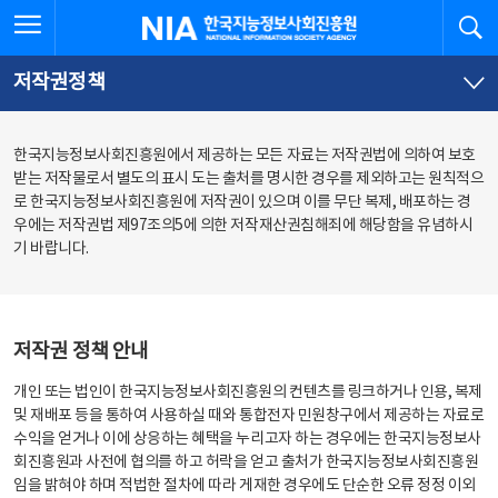
본
전
전체메뉴 열기
검
한국지능정보사회진흥원
문
체
바
메
로
뉴
가
바
저작권정책
기
로
가
기
한국지능정보사회진흥원에서 제공하는 모든 자료는 저작권법에 의하여 보호
받는 저작물로서 별도의 표시 도는 출처를 명시한 경우를 제외하고는 원칙적으
로 한국지능정보사회진흥원에 저작권이 있으며 이를 무단 복제, 배포하는 경
우에는 저작권법 제97조의5에 의한 저작재산권침해죄에 해당함을 유념하시
기 바랍니다.
저작권 정책 안내
개인 또는 법인이 한국지능정보사회진흥원의 컨텐츠를 링크하거나 인용, 복제
및 재배포 등을 통하여 사용하실 때와 통합전자 민원창구에서 제공하는 자료로
수익을 얻거나 이에 상응하는 혜택을 누리고자 하는 경우에는 한국지능정보사
회진흥원과 사전에 협의를 하고 허락을 얻고 출처가 한국지능정보사회진흥원
임을 밝혀야 하며 적법한 절차에 따라 게재한 경우에도 단순한 오류 정정 이외