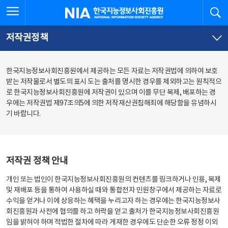
본
전
전체메뉴 열기
검
한국지능정보사회진흥원
문
체
바
메
로
뉴
가
바
저작권정책
기
로
가
기
한국지능정보사회진흥원에서 제공하는 모든 자료는 저작권법에 의하여 보호
받는 저작물로서 별도의 표시 도는 출처를 명시한 경우를 제외하고는 원칙적으
로 한국지능정보사회진흥원에 저작권이 있으며 이를 무단 복제, 배포하는 경
우에는 저작권법 제97조의5에 의한 저작재산권침해죄에 해당함을 유념하시
기 바랍니다.
저작권 정책 안내
개인 또는 법인이 한국지능정보사회진흥원의 컨텐츠를 링크하거나 인용, 복제
및 재배포 등을 통하여 사용하실 때와 통합전자 민원창구에서 제공하는 자료로
수익을 얻거나 이에 상응하는 혜택을 누리고자 하는 경우에는 한국지능정보사
회진흥원과 사전에 협의를 하고 허락을 얻고 출처가 한국지능정보사회진흥원
임을 밝혀야 하며 적법한 절차에 따라 게재한 경우에도 단순한 오류 정정 이외