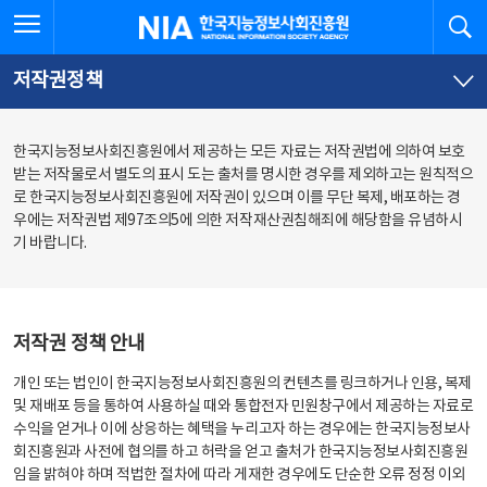
본
전
전체메뉴 열기
검
한국지능정보사회진흥원
문
체
바
메
로
뉴
가
바
저작권정책
기
로
가
기
한국지능정보사회진흥원에서 제공하는 모든 자료는 저작권법에 의하여 보호
받는 저작물로서 별도의 표시 도는 출처를 명시한 경우를 제외하고는 원칙적으
로 한국지능정보사회진흥원에 저작권이 있으며 이를 무단 복제, 배포하는 경
우에는 저작권법 제97조의5에 의한 저작재산권침해죄에 해당함을 유념하시
기 바랍니다.
저작권 정책 안내
개인 또는 법인이 한국지능정보사회진흥원의 컨텐츠를 링크하거나 인용, 복제
및 재배포 등을 통하여 사용하실 때와 통합전자 민원창구에서 제공하는 자료로
수익을 얻거나 이에 상응하는 혜택을 누리고자 하는 경우에는 한국지능정보사
회진흥원과 사전에 협의를 하고 허락을 얻고 출처가 한국지능정보사회진흥원
임을 밝혀야 하며 적법한 절차에 따라 게재한 경우에도 단순한 오류 정정 이외