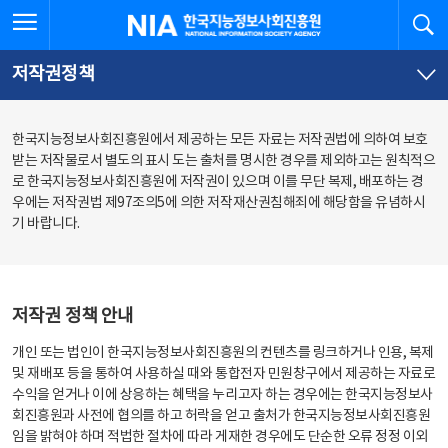
본
전
전체메뉴 열기
검
한국지능정보사회진흥원
문
체
바
메
로
뉴
가
바
저작권정책
기
로
가
기
한국지능정보사회진흥원에서 제공하는 모든 자료는 저작권법에 의하여 보호
받는 저작물로서 별도의 표시 도는 출처를 명시한 경우를 제외하고는 원칙적으
로 한국지능정보사회진흥원에 저작권이 있으며 이를 무단 복제, 배포하는 경
우에는 저작권법 제97조의5에 의한 저작재산권침해죄에 해당함을 유념하시
기 바랍니다.
저작권 정책 안내
개인 또는 법인이 한국지능정보사회진흥원의 컨텐츠를 링크하거나 인용, 복제
및 재배포 등을 통하여 사용하실 때와 통합전자 민원창구에서 제공하는 자료로
수익을 얻거나 이에 상응하는 혜택을 누리고자 하는 경우에는 한국지능정보사
회진흥원과 사전에 협의를 하고 허락을 얻고 출처가 한국지능정보사회진흥원
임을 밝혀야 하며 적법한 절차에 따라 게재한 경우에도 단순한 오류 정정 이외