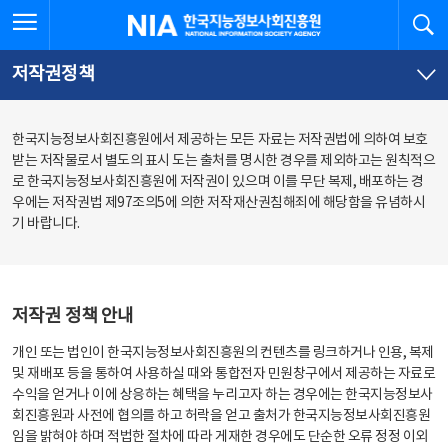
본
전
전체메뉴 열기
검
한국지능정보사회진흥원
문
체
바
메
로
뉴
가
바
저작권정책
기
로
가
기
한국지능정보사회진흥원에서 제공하는 모든 자료는 저작권법에 의하여 보호
받는 저작물로서 별도의 표시 도는 출처를 명시한 경우를 제외하고는 원칙적으
로 한국지능정보사회진흥원에 저작권이 있으며 이를 무단 복제, 배포하는 경
우에는 저작권법 제97조의5에 의한 저작재산권침해죄에 해당함을 유념하시
기 바랍니다.
저작권 정책 안내
개인 또는 법인이 한국지능정보사회진흥원의 컨텐츠를 링크하거나 인용, 복제
및 재배포 등을 통하여 사용하실 때와 통합전자 민원창구에서 제공하는 자료로
수익을 얻거나 이에 상응하는 혜택을 누리고자 하는 경우에는 한국지능정보사
회진흥원과 사전에 협의를 하고 허락을 얻고 출처가 한국지능정보사회진흥원
임을 밝혀야 하며 적법한 절차에 따라 게재한 경우에도 단순한 오류 정정 이외