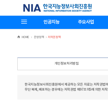
본
전
한국지능정보사회진흥원
문
체
바
메
로
뉴
가
바
전체메뉴보기
기
로
인공지능
주요사업
가
기
>
>
HOME
운영정책
저작권정책
개인정보처리방침
한국지능정보사회진흥원에서 제공하는 모든 자료는 저작권법에 
무단 복제, 배포하는 경우에는 저작권법 제97조의5에 의한 