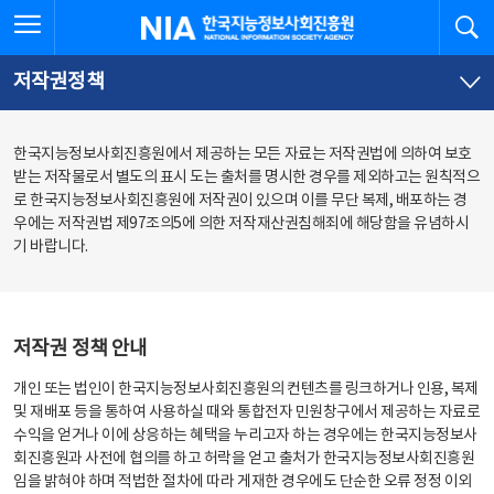
본
전
전체메뉴 열기
검
한국지능정보사회진흥원
문
체
바
메
로
뉴
가
바
저작권정책
기
로
가
기
한국지능정보사회진흥원에서 제공하는 모든 자료는 저작권법에 의하여 보호
받는 저작물로서 별도의 표시 도는 출처를 명시한 경우를 제외하고는 원칙적으
로 한국지능정보사회진흥원에 저작권이 있으며 이를 무단 복제, 배포하는 경
우에는 저작권법 제97조의5에 의한 저작재산권침해죄에 해당함을 유념하시
기 바랍니다.
저작권 정책 안내
개인 또는 법인이 한국지능정보사회진흥원의 컨텐츠를 링크하거나 인용, 복제
및 재배포 등을 통하여 사용하실 때와 통합전자 민원창구에서 제공하는 자료로
수익을 얻거나 이에 상응하는 혜택을 누리고자 하는 경우에는 한국지능정보사
회진흥원과 사전에 협의를 하고 허락을 얻고 출처가 한국지능정보사회진흥원
임을 밝혀야 하며 적법한 절차에 따라 게재한 경우에도 단순한 오류 정정 이외