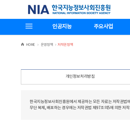
본
전
한국지능정보사회진흥원
문
체
바
메
로
뉴
가
바
전체메뉴보기
기
로
인공지능
주요사업
가
기
>
>
HOME
운영정책
저작권정책
개인정보처리방침
한국지능정보사회진흥원에서 제공하는 모든 자료는 저작권법에 
무단 복제, 배포하는 경우에는 저작권법 제97조의5에 의한 