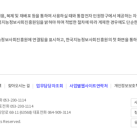
, 복제 및 재배포 등을 통하여 사용하실 때와 통합전자 민원창구에서 제공하는 자
지능정보사회진흥원임을 밝혀야 하며 적법한 절차에 따라 게재한 경우에도 단순한 
능정보사회진흥원에 연결됨을 표시하고, 한국지능정보사회진흥원의 첫 화면을 통하
책
찾아오시는 길
업무담당자조회
사업별웹사이트연락처
개인정보보호책
053-230-1114
전화 053-230-1114
8-11 (63568) 대표전화 064-909-3114
 Reserved.