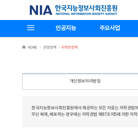
본
전
한국지능정보사회진흥원
문
체
바
메
로
뉴
가
바
전체메뉴보기
기
로
인공지능
주요사업
가
기
>
>
HOME
운영정책
저작권정책
개인정보처리방침
한국지능정보사회진흥원에서 제공하는 모든 자료는 저작권법에 
무단 복제, 배포하는 경우에는 저작권법 제97조의5에 의한 