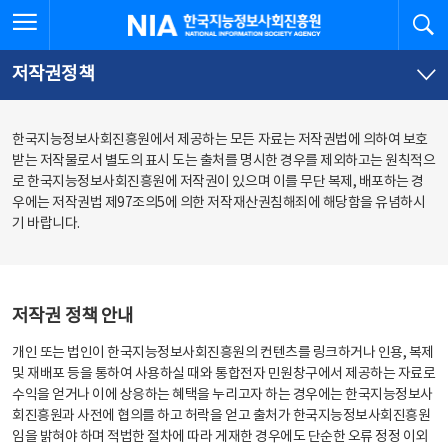
본
전
전체메뉴 열기
검
한국지능정보사회진흥원
문
체
바
메
로
뉴
가
바
저작권정책
기
로
가
기
한국지능정보사회진흥원에서 제공하는 모든 자료는 저작권법에 의하여 보호
받는 저작물로서 별도의 표시 도는 출처를 명시한 경우를 제외하고는 원칙적으
로 한국지능정보사회진흥원에 저작권이 있으며 이를 무단 복제, 배포하는 경
우에는 저작권법 제97조의5에 의한 저작재산권침해죄에 해당함을 유념하시
기 바랍니다.
저작권 정책 안내
개인 또는 법인이 한국지능정보사회진흥원의 컨텐츠를 링크하거나 인용, 복제
및 재배포 등을 통하여 사용하실 때와 통합전자 민원창구에서 제공하는 자료로
수익을 얻거나 이에 상응하는 혜택을 누리고자 하는 경우에는 한국지능정보사
회진흥원과 사전에 협의를 하고 허락을 얻고 출처가 한국지능정보사회진흥원
임을 밝혀야 하며 적법한 절차에 따라 게재한 경우에도 단순한 오류 정정 이외