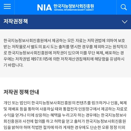
본
전
전체메뉴 열기
검
한국지능정보사회진흥원
문
체
바
메
로
뉴
가
바
저작권정책
기
로
가
기
한국지능정보사회진흥원에서 제공하는 모든 자료는 저작권법에 의하여 보호
받는 저작물로서 별도의 표시 도는 출처를 명시한 경우를 제외하고는 원칙적으
로 한국지능정보사회진흥원에 저작권이 있으며 이를 무단 복제, 배포하는 경
우에는 저작권법 제97조의5에 의한 저작재산권침해죄에 해당함을 유념하시
기 바랍니다.
저작권 정책 안내
개인 또는 법인이 한국지능정보사회진흥원의 컨텐츠를 링크하거나 인용, 복제
및 재배포 등을 통하여 사용하실 때와 통합전자 민원창구에서 제공하는 자료로
수익을 얻거나 이에 상응하는 혜택을 누리고자 하는 경우에는 한국지능정보사
회진흥원과 사전에 협의를 하고 허락을 얻고 출처가 한국지능정보사회진흥원
임을 밝혀야 하며 적법한 절차에 따라 게재한 경우에도 단순한 오류 정정 이외