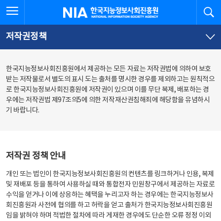
본
전
전체메뉴 열기
검
한국지능정보사회진흥원
문
체
바
메
로
뉴
가
바
저작권정책
기
로
가
기
한국지능정보사회진흥원에서 제공하는 모든 자료는 저작권법에 의하여 보호
받는 저작물로서 별도의 표시 도는 출처를 명시한 경우를 제외하고는 원칙적으
로 한국지능정보사회진흥원에 저작권이 있으며 이를 무단 복제, 배포하는 경
우에는 저작권법 제97조의5에 의한 저작재산권침해죄에 해당함을 유념하시
기 바랍니다.
저작권 정책 안내
개인 또는 법인이 한국지능정보사회진흥원의 컨텐츠를 링크하거나 인용, 복제
및 재배포 등을 통하여 사용하실 때와 통합전자 민원창구에서 제공하는 자료로
수익을 얻거나 이에 상응하는 혜택을 누리고자 하는 경우에는 한국지능정보사
회진흥원과 사전에 협의를 하고 허락을 얻고 출처가 한국지능정보사회진흥원
임을 밝혀야 하며 적법한 절차에 따라 게재한 경우에도 단순한 오류 정정 이외