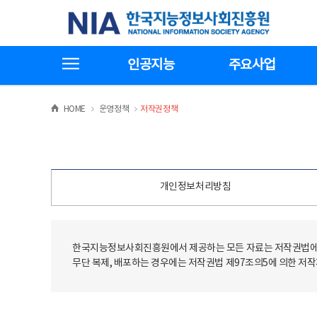
본
전
한국지능정보사회진흥원
문
체
바
메
로
뉴
가
바
전체메뉴보기
기
로
인공지능
주요사업
가
기
>
>
HOME
운영정책
저작권정책
개인정보처리방침
한국지능정보사회진흥원에서 제공하는 모든 자료는 저작권법에 
무단 복제, 배포하는 경우에는 저작권법 제97조의5에 의한 