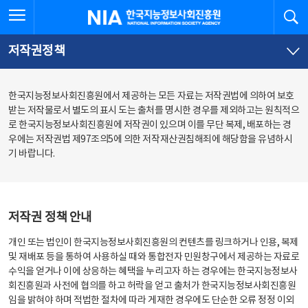
본
전
전체메뉴 열기
검
한국지능정보사회진흥원
문
체
바
메
로
뉴
가
바
저작권정책
기
로
가
기
한국지능정보사회진흥원에서 제공하는 모든 자료는 저작권법에 의하여 보호
받는 저작물로서 별도의 표시 도는 출처를 명시한 경우를 제외하고는 원칙적으
로 한국지능정보사회진흥원에 저작권이 있으며 이를 무단 복제, 배포하는 경
우에는 저작권법 제97조의5에 의한 저작재산권침해죄에 해당함을 유념하시
기 바랍니다.
저작권 정책 안내
개인 또는 법인이 한국지능정보사회진흥원의 컨텐츠를 링크하거나 인용, 복제
및 재배포 등을 통하여 사용하실 때와 통합전자 민원창구에서 제공하는 자료로
수익을 얻거나 이에 상응하는 혜택을 누리고자 하는 경우에는 한국지능정보사
회진흥원과 사전에 협의를 하고 허락을 얻고 출처가 한국지능정보사회진흥원
임을 밝혀야 하며 적법한 절차에 따라 게재한 경우에도 단순한 오류 정정 이외