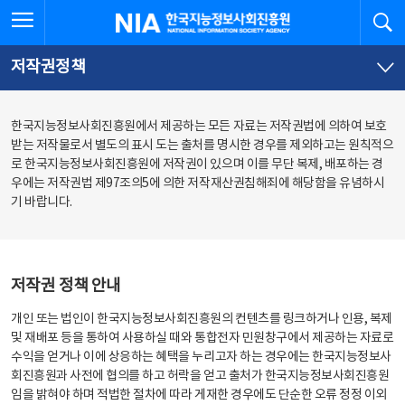
본
전
전체메뉴 열기
검
한국지능정보사회진흥원
문
체
바
메
로
뉴
가
바
저작권정책
기
로
가
기
한국지능정보사회진흥원에서 제공하는 모든 자료는 저작권법에 의하여 보호
받는 저작물로서 별도의 표시 도는 출처를 명시한 경우를 제외하고는 원칙적으
로 한국지능정보사회진흥원에 저작권이 있으며 이를 무단 복제, 배포하는 경
우에는 저작권법 제97조의5에 의한 저작재산권침해죄에 해당함을 유념하시
기 바랍니다.
저작권 정책 안내
개인 또는 법인이 한국지능정보사회진흥원의 컨텐츠를 링크하거나 인용, 복제
및 재배포 등을 통하여 사용하실 때와 통합전자 민원창구에서 제공하는 자료로
수익을 얻거나 이에 상응하는 혜택을 누리고자 하는 경우에는 한국지능정보사
회진흥원과 사전에 협의를 하고 허락을 얻고 출처가 한국지능정보사회진흥원
임을 밝혀야 하며 적법한 절차에 따라 게재한 경우에도 단순한 오류 정정 이외