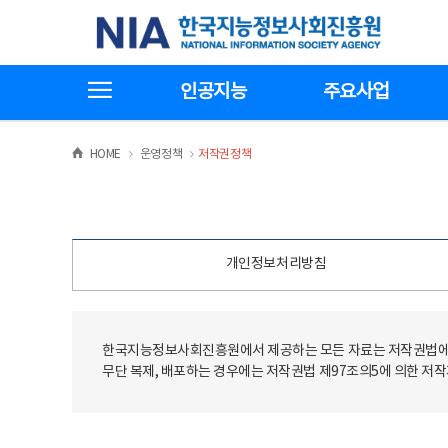
본
전
한국지능정보사회진흥원
문
체
바
메
로
뉴
가
바
전체메뉴보기
기
로
인공지능
주요사업
가
기
>
>
HOME
운영정책
저작권정책
개인정보처리방침
한국지능정보사회진흥원에서 제공하는 모든 자료는 저작권법에 
무단 복제, 배포하는 경우에는 저작권법 제97조의5에 의한 