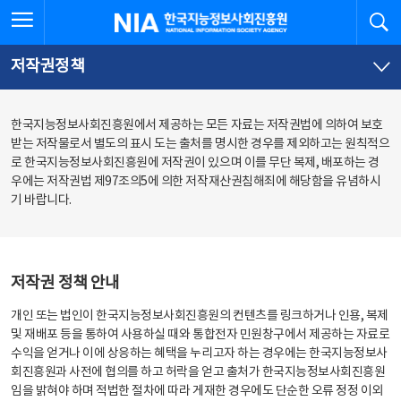
본
전
전체메뉴 열기
검
한국지능정보사회진흥원
문
체
바
메
로
뉴
가
바
저작권정책
기
로
가
기
한국지능정보사회진흥원에서 제공하는 모든 자료는 저작권법에 의하여 보호
받는 저작물로서 별도의 표시 도는 출처를 명시한 경우를 제외하고는 원칙적으
로 한국지능정보사회진흥원에 저작권이 있으며 이를 무단 복제, 배포하는 경
우에는 저작권법 제97조의5에 의한 저작재산권침해죄에 해당함을 유념하시
기 바랍니다.
저작권 정책 안내
개인 또는 법인이 한국지능정보사회진흥원의 컨텐츠를 링크하거나 인용, 복제
및 재배포 등을 통하여 사용하실 때와 통합전자 민원창구에서 제공하는 자료로
수익을 얻거나 이에 상응하는 혜택을 누리고자 하는 경우에는 한국지능정보사
회진흥원과 사전에 협의를 하고 허락을 얻고 출처가 한국지능정보사회진흥원
임을 밝혀야 하며 적법한 절차에 따라 게재한 경우에도 단순한 오류 정정 이외