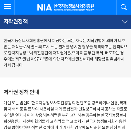
본
전
전체메뉴 열기
검
한국지능정보사회진흥원
문
체
바
메
로
뉴
가
바
저작권정책
기
로
가
기
한국지능정보사회진흥원에서 제공하는 모든 자료는 저작권법에 의하여 보호
받는 저작물로서 별도의 표시 도는 출처를 명시한 경우를 제외하고는 원칙적으
로 한국지능정보사회진흥원에 저작권이 있으며 이를 무단 복제, 배포하는 경
우에는 저작권법 제97조의5에 의한 저작재산권침해죄에 해당함을 유념하시
기 바랍니다.
저작권 정책 안내
개인 또는 법인이 한국지능정보사회진흥원의 컨텐츠를 링크하거나 인용, 복제
및 재배포 등을 통하여 사용하실 때와 통합전자 민원창구에서 제공하는 자료로
수익을 얻거나 이에 상응하는 혜택을 누리고자 하는 경우에는 한국지능정보사
회진흥원과 사전에 협의를 하고 허락을 얻고 출처가 한국지능정보사회진흥원
임을 밝혀야 하며 적법한 절차에 따라 게재한 경우에도 단순한 오류 정정 이외