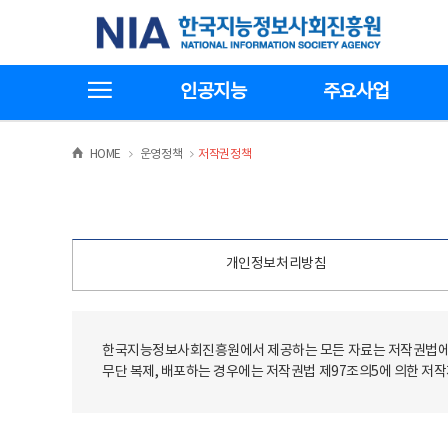
본
전
한국지능정보사회진흥원
문
체
바
메
로
뉴
가
바
전체메뉴보기
기
로
인공지능
주요사업
가
기
>
>
HOME
운영정책
저작권정책
개인정보처리방침
한국지능정보사회진흥원에서 제공하는 모든 자료는 저작권법에 
무단 복제, 배포하는 경우에는 저작권법 제97조의5에 의한 