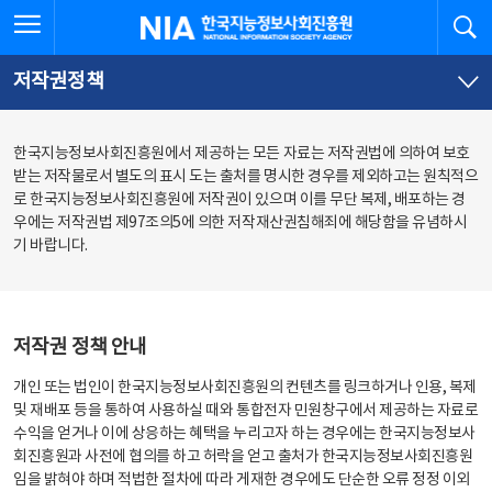
본
전
전체메뉴 열기
검
한국지능정보사회진흥원
문
체
바
메
로
뉴
가
바
저작권정책
기
로
가
기
한국지능정보사회진흥원에서 제공하는 모든 자료는 저작권법에 의하여 보호
받는 저작물로서 별도의 표시 도는 출처를 명시한 경우를 제외하고는 원칙적으
로 한국지능정보사회진흥원에 저작권이 있으며 이를 무단 복제, 배포하는 경
우에는 저작권법 제97조의5에 의한 저작재산권침해죄에 해당함을 유념하시
기 바랍니다.
저작권 정책 안내
개인 또는 법인이 한국지능정보사회진흥원의 컨텐츠를 링크하거나 인용, 복제
및 재배포 등을 통하여 사용하실 때와 통합전자 민원창구에서 제공하는 자료로
수익을 얻거나 이에 상응하는 혜택을 누리고자 하는 경우에는 한국지능정보사
회진흥원과 사전에 협의를 하고 허락을 얻고 출처가 한국지능정보사회진흥원
임을 밝혀야 하며 적법한 절차에 따라 게재한 경우에도 단순한 오류 정정 이외