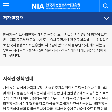
본
전
전체메뉴 열기
검
한국지능정보사회진흥원
문
체
바
메
로
뉴
가
바
저작권정책
기
로
가
기
한국지능정보사회진흥원에서 제공하는 모든 자료는 저작권법에 의하여 보호
받는 저작물로서 별도의 표시 도는 출처를 명시한 경우를 제외하고는 원칙적으
로 한국지능정보사회진흥원에 저작권이 있으며 이를 무단 복제, 배포하는 경
우에는 저작권법 제97조의5에 의한 저작재산권침해죄에 해당함을 유념하시
기 바랍니다.
저작권 정책 안내
개인 또는 법인이 한국지능정보사회진흥원의 컨텐츠를 링크하거나 인용, 복제
및 재배포 등을 통하여 사용하실 때와 통합전자 민원창구에서 제공하는 자료로
수익을 얻거나 이에 상응하는 혜택을 누리고자 하는 경우에는 한국지능정보사
회진흥원과 사전에 협의를 하고 허락을 얻고 출처가 한국지능정보사회진흥원
임을 밝혀야 하며 적법한 절차에 따라 게재한 경우에도 단순한 오류 정정 이외