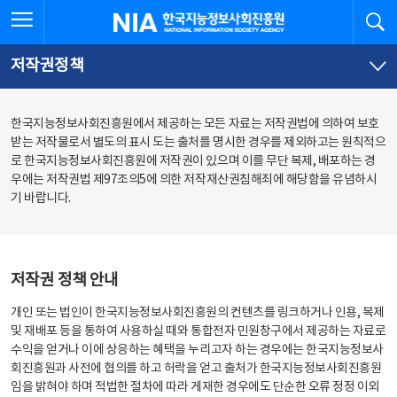
본
전
전체메뉴 열기
검
한국지능정보사회진흥원
문
체
바
메
로
뉴
가
바
저작권정책
기
로
가
기
한국지능정보사회진흥원에서 제공하는 모든 자료는 저작권법에 의하여 보호
받는 저작물로서 별도의 표시 도는 출처를 명시한 경우를 제외하고는 원칙적으
로 한국지능정보사회진흥원에 저작권이 있으며 이를 무단 복제, 배포하는 경
우에는 저작권법 제97조의5에 의한 저작재산권침해죄에 해당함을 유념하시
기 바랍니다.
저작권 정책 안내
개인 또는 법인이 한국지능정보사회진흥원의 컨텐츠를 링크하거나 인용, 복제
및 재배포 등을 통하여 사용하실 때와 통합전자 민원창구에서 제공하는 자료로
수익을 얻거나 이에 상응하는 혜택을 누리고자 하는 경우에는 한국지능정보사
회진흥원과 사전에 협의를 하고 허락을 얻고 출처가 한국지능정보사회진흥원
임을 밝혀야 하며 적법한 절차에 따라 게재한 경우에도 단순한 오류 정정 이외