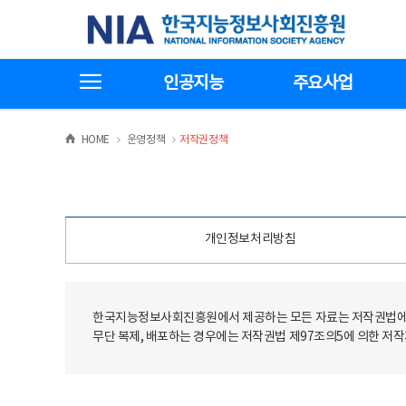
본
전
한국지능정보사회진흥원
문
체
바
메
로
뉴
가
바
전체메뉴보기
기
로
인공지능
주요사업
가
기
>
>
HOME
운영정책
저작권정책
개인정보처리방침
한국지능정보사회진흥원에서 제공하는 모든 자료는 저작권법에 
무단 복제, 배포하는 경우에는 저작권법 제97조의5에 의한 