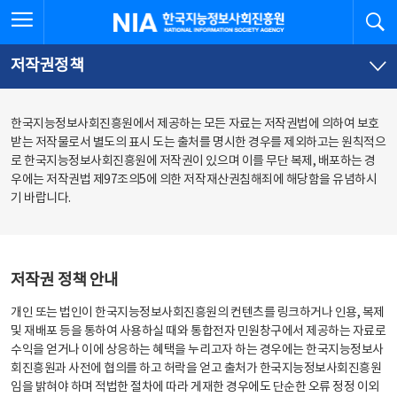
본
전
전체메뉴 열기
검
한국지능정보사회진흥원
문
체
바
메
로
뉴
가
바
저작권정책
기
로
가
기
한국지능정보사회진흥원에서 제공하는 모든 자료는 저작권법에 의하여 보호
받는 저작물로서 별도의 표시 도는 출처를 명시한 경우를 제외하고는 원칙적으
로 한국지능정보사회진흥원에 저작권이 있으며 이를 무단 복제, 배포하는 경
우에는 저작권법 제97조의5에 의한 저작재산권침해죄에 해당함을 유념하시
기 바랍니다.
저작권 정책 안내
개인 또는 법인이 한국지능정보사회진흥원의 컨텐츠를 링크하거나 인용, 복제
및 재배포 등을 통하여 사용하실 때와 통합전자 민원창구에서 제공하는 자료로
수익을 얻거나 이에 상응하는 혜택을 누리고자 하는 경우에는 한국지능정보사
회진흥원과 사전에 협의를 하고 허락을 얻고 출처가 한국지능정보사회진흥원
임을 밝혀야 하며 적법한 절차에 따라 게재한 경우에도 단순한 오류 정정 이외