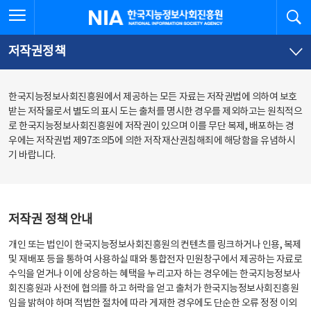
본
전
전체메뉴 열기
검
한국지능정보사회진흥원
문
체
바
메
로
뉴
가
바
저작권정책
기
로
가
기
한국지능정보사회진흥원에서 제공하는 모든 자료는 저작권법에 의하여 보호
받는 저작물로서 별도의 표시 도는 출처를 명시한 경우를 제외하고는 원칙적으
로 한국지능정보사회진흥원에 저작권이 있으며 이를 무단 복제, 배포하는 경
우에는 저작권법 제97조의5에 의한 저작재산권침해죄에 해당함을 유념하시
기 바랍니다.
저작권 정책 안내
개인 또는 법인이 한국지능정보사회진흥원의 컨텐츠를 링크하거나 인용, 복제
및 재배포 등을 통하여 사용하실 때와 통합전자 민원창구에서 제공하는 자료로
수익을 얻거나 이에 상응하는 혜택을 누리고자 하는 경우에는 한국지능정보사
회진흥원과 사전에 협의를 하고 허락을 얻고 출처가 한국지능정보사회진흥원
임을 밝혀야 하며 적법한 절차에 따라 게재한 경우에도 단순한 오류 정정 이외