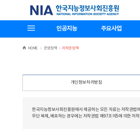
본
전
한국지능정보사회진흥원
문
체
바
메
로
뉴
가
바
전체메뉴보기
기
로
인공지능
주요사업
가
기
>
>
HOME
운영정책
저작권정책
개인정보처리방침
한국지능정보사회진흥원에서 제공하는 모든 자료는 저작권법에 
무단 복제, 배포하는 경우에는 저작권법 제97조의5에 의한 