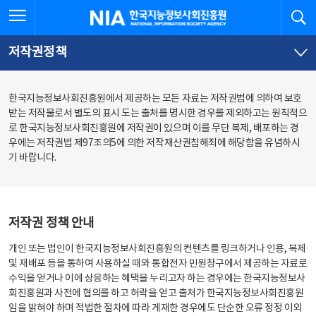
본
전
전체메뉴 열기
검
한국지능정보사회진흥원
문
체
바
메
로
뉴
가
바
저작권정책
기
로
가
기
한국지능정보사회진흥원에서 제공하는 모든 자료는 저작권법에 의하여 보호
받는 저작물로서 별도의 표시 도는 출처를 명시한 경우를 제외하고는 원칙적으
로 한국지능정보사회진흥원에 저작권이 있으며 이를 무단 복제, 배포하는 경
우에는 저작권법 제97조의5에 의한 저작재산권침해죄에 해당함을 유념하시
기 바랍니다.
저작권 정책 안내
개인 또는 법인이 한국지능정보사회진흥원의 컨텐츠를 링크하거나 인용, 복제
및 재배포 등을 통하여 사용하실 때와 통합전자 민원창구에서 제공하는 자료로
수익을 얻거나 이에 상응하는 혜택을 누리고자 하는 경우에는 한국지능정보사
회진흥원과 사전에 협의를 하고 허락을 얻고 출처가 한국지능정보사회진흥원
임을 밝혀야 하며 적법한 절차에 따라 게재한 경우에도 단순한 오류 정정 이외