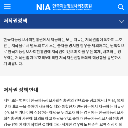
본
전
전체메뉴 열기
검
한국지능정보사회진흥원
문
체
바
메
로
뉴
가
바
저작권정책
기
로
가
기
한국지능정보사회진흥원에서 제공하는 모든 자료는 저작권법에 의하여 보호
받는 저작물로서 별도의 표시 도는 출처를 명시한 경우를 제외하고는 원칙적으
로 한국지능정보사회진흥원에 저작권이 있으며 이를 무단 복제, 배포하는 경
우에는 저작권법 제97조의5에 의한 저작재산권침해죄에 해당함을 유념하시
기 바랍니다.
저작권 정책 안내
개인 또는 법인이 한국지능정보사회진흥원의 컨텐츠를 링크하거나 인용, 복제
및 재배포 등을 통하여 사용하실 때와 통합전자 민원창구에서 제공하는 자료로
수익을 얻거나 이에 상응하는 혜택을 누리고자 하는 경우에는 한국지능정보사
회진흥원과 사전에 협의를 하고 허락을 얻고 출처가 한국지능정보사회진흥원
임을 밝혀야 하며 적법한 절차에 따라 게재한 경우에도 단순한 오류 정정 이외