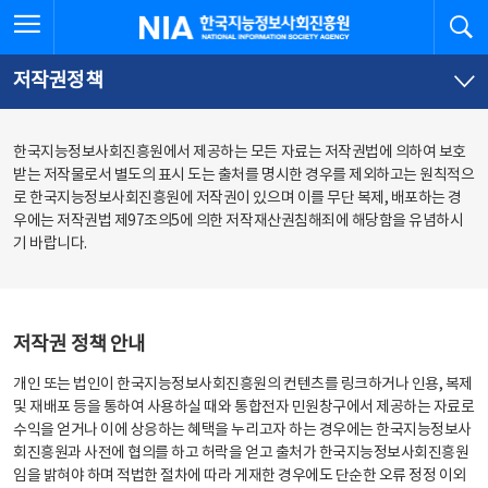
본
전
전체메뉴 열기
검
한국지능정보사회진흥원
문
체
바
메
로
뉴
가
바
저작권정책
기
로
가
기
한국지능정보사회진흥원에서 제공하는 모든 자료는 저작권법에 의하여 보호
받는 저작물로서 별도의 표시 도는 출처를 명시한 경우를 제외하고는 원칙적으
로 한국지능정보사회진흥원에 저작권이 있으며 이를 무단 복제, 배포하는 경
우에는 저작권법 제97조의5에 의한 저작재산권침해죄에 해당함을 유념하시
기 바랍니다.
저작권 정책 안내
개인 또는 법인이 한국지능정보사회진흥원의 컨텐츠를 링크하거나 인용, 복제
및 재배포 등을 통하여 사용하실 때와 통합전자 민원창구에서 제공하는 자료로
수익을 얻거나 이에 상응하는 혜택을 누리고자 하는 경우에는 한국지능정보사
회진흥원과 사전에 협의를 하고 허락을 얻고 출처가 한국지능정보사회진흥원
임을 밝혀야 하며 적법한 절차에 따라 게재한 경우에도 단순한 오류 정정 이외